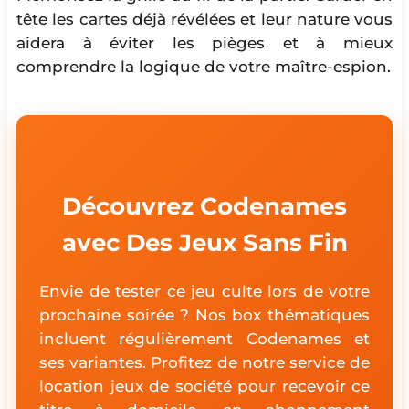
tête les cartes déjà révélées et leur nature vous
aidera à éviter les pièges et à mieux
comprendre la logique de votre maître-espion.
Découvrez Codenames
avec Des Jeux Sans Fin
Envie de tester ce jeu culte lors de votre
prochaine soirée ? Nos box thématiques
incluent régulièrement Codenames et
ses variantes. Profitez de notre service de
location jeux de société pour recevoir ce