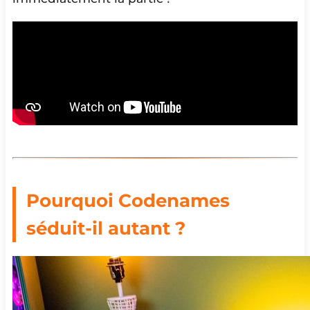
Pourquoi Codenames
séduit-il autant ?